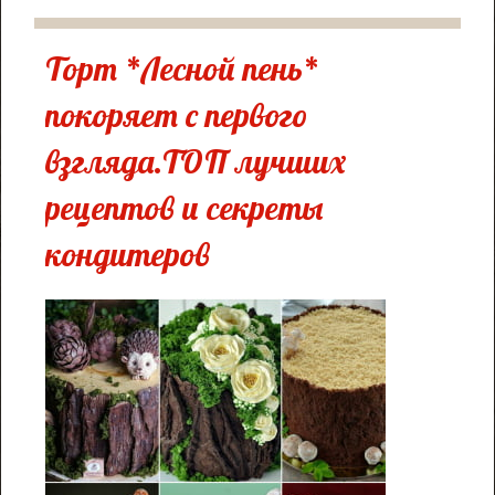
Торт *Лесной пень*
покоряет с первого
взгляда.
ТОП лучших
рецептов и секреты
кондитеров