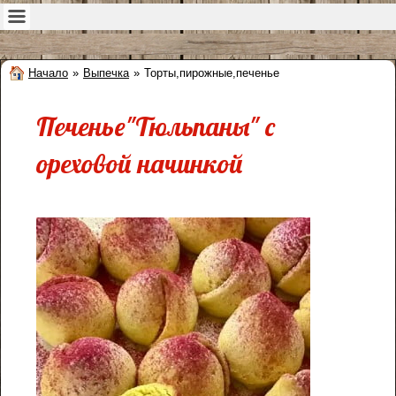
Начало
»
Выпечка
»
Торты,пирожные,печенье
Печенье"Тюльпаны" с
ореховой начинкой