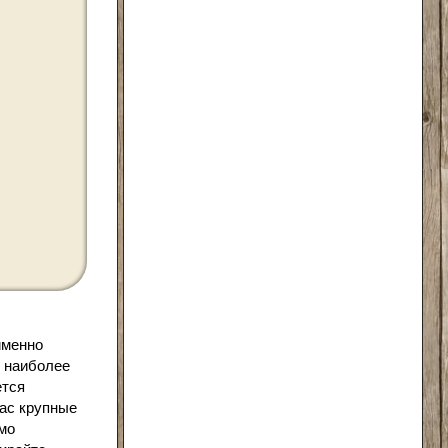
именно
я наиболее
ется
вас крупные
мо