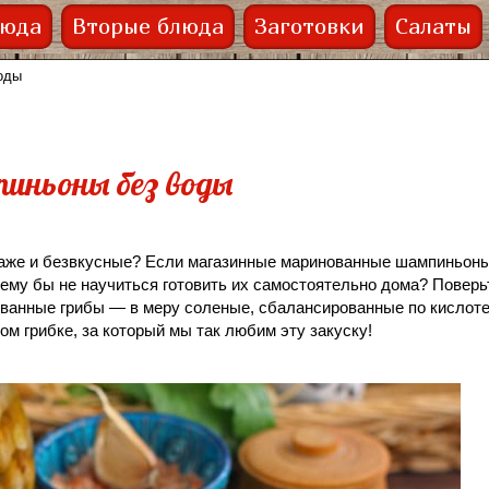
люда
Вторые блюда
Заготовки
Салаты
оды
иньоны без воды
аже и безвкусные? Если магазинные маринованные шампиньон
ему бы не научиться готовить их самостоятельно дома? Поверьт
ванные грибы — в меру соленые, сбалансированные по кислоте
м грибке, за который мы так любим эту закуску!