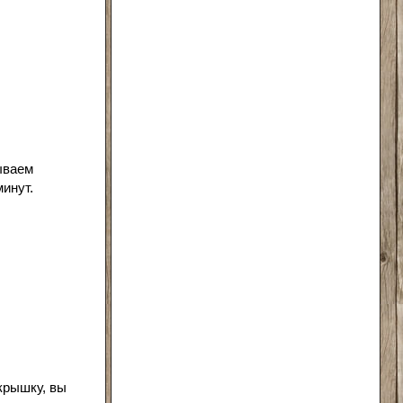
ываем
минут.
 крышку, вы