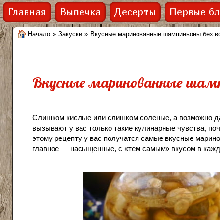
Главная
Выпечка
Десерты
Первые б
Начало
»
Закуски
»
Вкусные маринованные шампиньоны без в
Вкусные маринованные шамп
Слишком кислые или слишком соленые, а возможно д
вызывают у вас только такие кулинарные чувства, поч
этому рецепту у вас получатся самые вкусные марино
главное — насыщенные, с «тем самым» вкусом в каждо