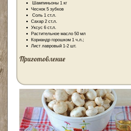
Шампиньоны
1 кг
Чеснок
5 зубков
Соль
1 ст.л.
Сахар
2 ст.л.
Уксус
6 ст.л.
Растительное масло
50 мл
Кориандр горошком
1 ч.л.;
Лист лавровый
1-2 шт.
Приготовление