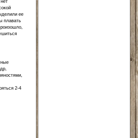
 нет
сокой
ыделили ее
ы плавать
произошло,
ушиться
тные
др,
ряностями,
ояться 2-4