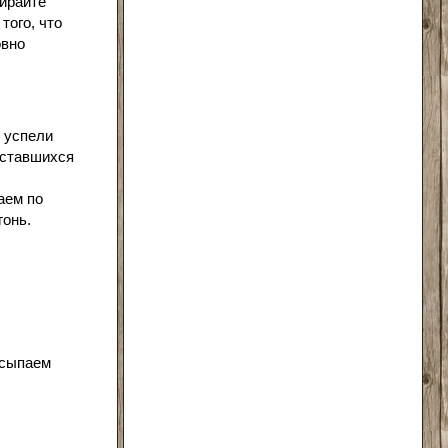
бирайте
того, что
овно
е успели
оставшихся
аем по
гонь.
всыпаем