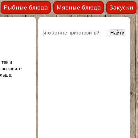
Рыбные блюда
Мясные блюда
Закуски
 так и
а вызовите
ольше.