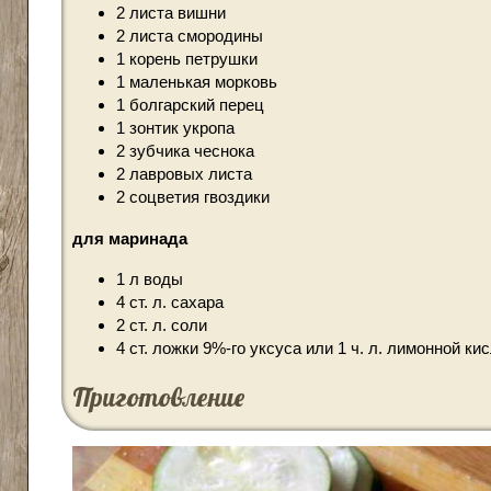
2 листа вишни
2 листа смородины
1 корень петрушки
1 маленькая морковь
1 болгарский перец
1 зонтик укропа
2 зубчика чеснока
2 лавровых листа
2 соцветия гвоздики
для маринада
1 л воды
4 ст. л. сахара
2 ст. л. соли
4 ст. ложки 9%-го уксуса или 1 ч. л. лимонной ки
Приготовление