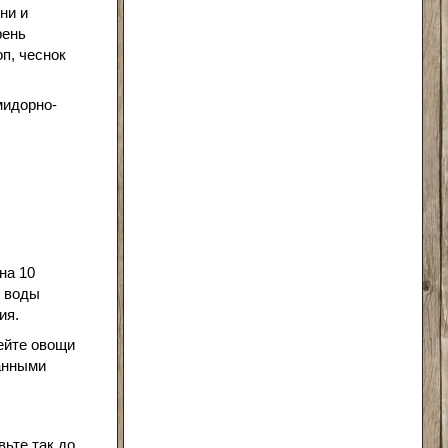
ни и
рень
оп, чеснок
мидорно-
на 10
л воды
ия.
лейте овощи
анными
ьте так до