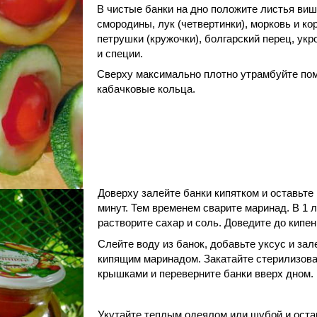
В чистые банки на дно положите листья виш
смородины, лук (четвертинки), морковь и ко
петрушки (кружочки), болгарский перец, укр
и специи.
Сверху максимально плотно утрамбуйте по
кабачковые кольца.
Доверху залейте банки кипятком и оставьте 
минут. Тем временем сварите маринад. В 1 
растворите сахар и соль. Доведите до кипен
Слейте воду из банок, добавьте уксус и за
кипящим маринадом. Закатайте стерилизов
крышками и переверните банки вверх дном.
Укутайте теплым одеялом или шубой и остав