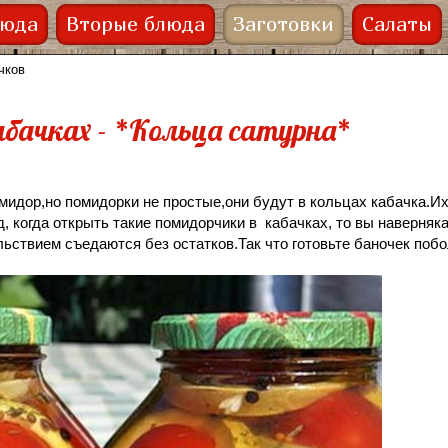
люда
Вторые блюда
Заготовки
Салаты
чков
бачках - *Кольца сатурна*
идор,но помидорки не простые,они будут в кольцах кабачка.Их
, когда открыть такие помидорчики в кабачках, то вы наверняк
ствием съедаются без остатков.Так что готовьте баночек поб