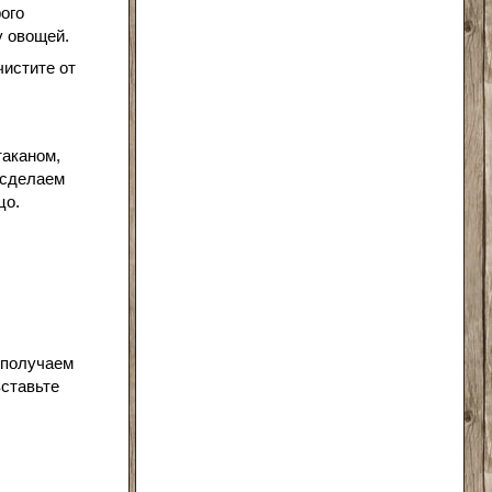
ого
у овощей.
чистите от
таканом,
 сделаем
цо.
 получаем
ставьте