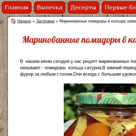
Главная
Выпечка
Десерты
Первые б
Начало
»
Заготовки
»
Маринованные помидоры в кольцах каба
Маринованные помидоры в ка
В нашем меню сегодня у нас рецепт маринованных пом
называют - помидоры кольца сатурна.В зимний период
фурор за любым столом.Они всегда с большим удоволь