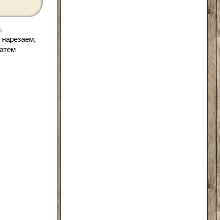
.
 нарезаем,
затем