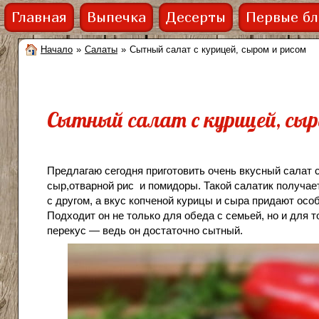
Главная
Выпечка
Десерты
Первые б
Начало
»
Салаты
»
Сытный салат с курицей, сыром и рисом
Сытный салат с курицей, сыр
Предлагаю сегодня приготовить очень вкусный салат с
сыр,отварной рис и помидоры. Такой салатик получае
с другом, а вкус копченой курицы и сыра придают осо
Подходит он не только для обеда с семьей, но и для т
перекус — ведь он достаточно сытный.