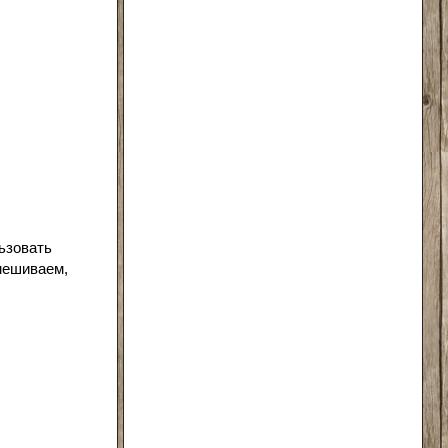
ьзовать
мешиваем,