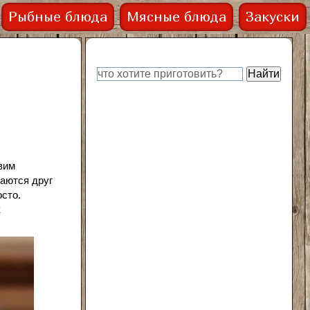
Рыбные блюда
Мясные блюда
Закуски
вим
аются друг
осто.
к