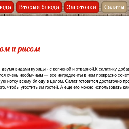
люда
Вторые блюда
Заготовки
Салаты
ом и рисом
 двумя видами курицы - с копченой и отварной,К салатику доба
тся очень необычным — все ингредиенты в нем прекрасно сочет
бую нотку всему блюду в целом. Салат готовится достаточно пр
ого, чтобы угостить им гостей. А еще его можно использовать ка