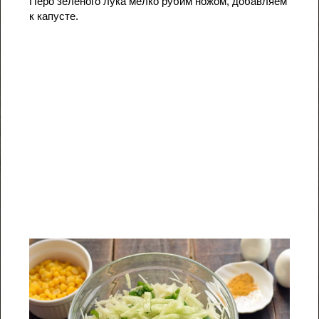
Перо зеленого лука мелко рубим ножом, добавляем
к капусте.