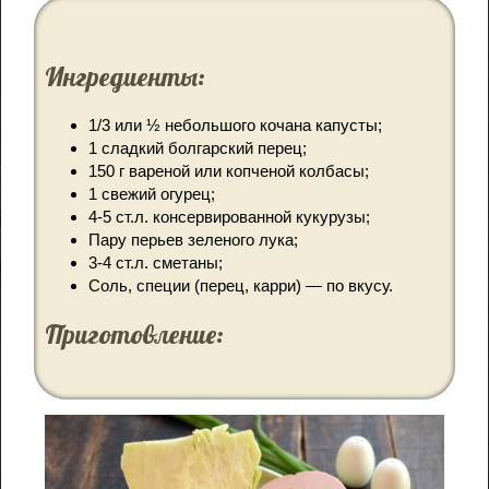
Ингредиенты:
1/3 или ½ небольшого кочана капусты;
1 сладкий болгарский перец;
150 г вареной или копченой колбасы;
1 свежий огурец;
4-5 ст.л. консервированной кукурузы;
Пару перьев зеленого лука;
3-4 ст.л. сметаны;
Соль, специи (перец, карри) — по вкусу.
Приготовление: