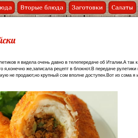
люда
Вторые блюда
Заготовки
Салаты
йски
етиков я видела очень давно в телепередаче об Италии.А так к
 я,конечно же,записала рецепт в блокнот.В передаче рулетики 
кую не продают,но крупный сом вполне доступен.Вот из сома я 