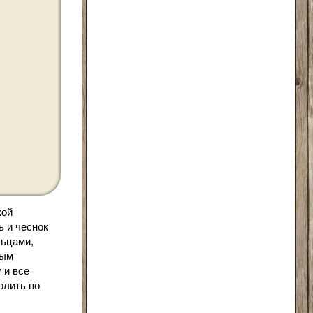
кой
ь и чеснок
льцами,
ным
 и все
олить по