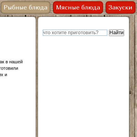
Рыбные блюда
Мясные блюда
Закуски
ак в нашей
готовили
их и