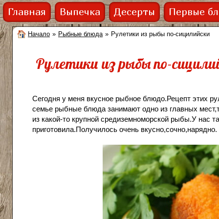
Главная
Выпечка
Десерты
Первые б
Начало
»
Рыбные блюда
»
Рулетики из рыбы по-сицилийски
Рулетики из рыбы по-сицили
Сегодня у меня вкусное рыбное блюдо.Рецепт этих рул
семье рыбные блюда занимают одно из главных мест,то
из какой-то крупной средиземноморской рыбы.У нас та
приготовила.Получилось очень вкусно,сочно,нарядно.