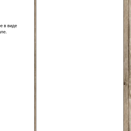
е в виде
иле.