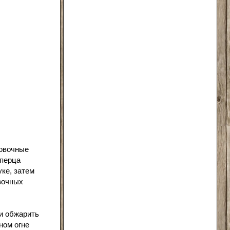
ровочные
 перца
ке, затем
вочных
и обжарить
ном огне