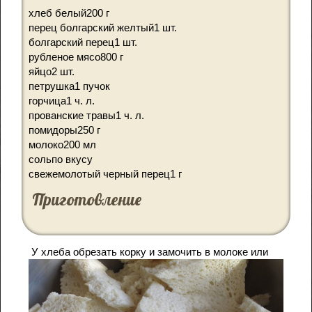
хлеб белый
200 г
перец болгарский желтый
1 шт.
болгарский перец
1 шт.
рубленое мясо
800 г
яйцо
2 шт.
петрушка
1 пучок
горчица
1 ч. л.
прованские травы
1 ч. л.
помидоры
250 г
молоко
200 мл
соль
по вкусу
свежемолотый черный перец
1 г
Приготовление
У хлеба обрезать корку и замочить в молоке или